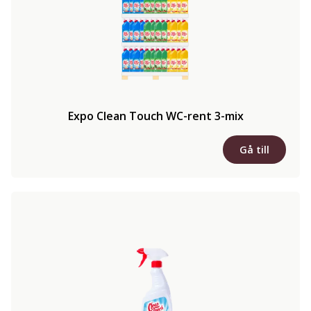
Expo Clean Touch WC-rent 3-mix
Gå till