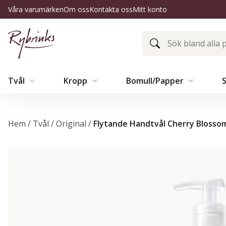
Våra varumärken
Om oss
Kontakta oss
Mitt konto
Tvål
Kropp
Bomull/Papper
Hem
/
Tvål
/
Original
/
Flytande Handtvål Cherry Bloss