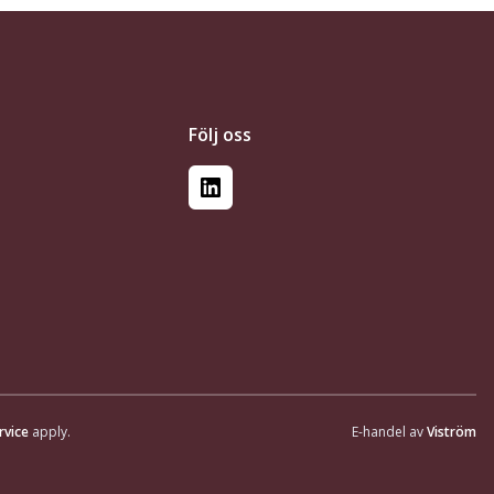
Följ oss
LinkedIn
rvice
apply.
E-handel av
Viström