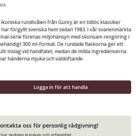
ack
ikoniska rundtvålen från Gunry är en tidlös klassiker
har förgyllt svenska hem sedan 1983. I vår svanenmärkta
inal-serie förenas miljöhänsyn med skonsam rengöring i
behändigt 300 ml-format. De rundade flaskorna ger ett
ullt inslag vid handfatet, medan de milda ingredienserna
nar händerna mjuka och väldoftande.
Logga in för att handla
ontakta oss för personlig rådgivning!
i har gedigen kunskap och erfarenhet.