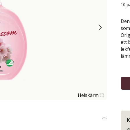
10-p
Den 
som 
Orig
ett 
lekf
läm
Helskärm
K
V