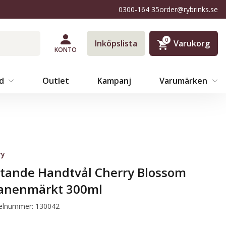
0300-164 35
order@rybrinks.se
0
Inköpslista
Varukorg
KONTO
äd
Outlet
Kampanj
Varumärken
ry
ytande Handtvål Cherry Blossom
anenmärkt 300ml
kelnummer: 130042