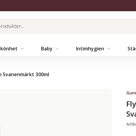
Skönhet
Baby
Intimhygien
St
om Svanenmärkt 300ml
Gun
Fl
Sv
Arti