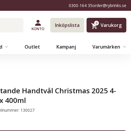
0300-164 35
order@rybrinks.se
0
Inköpslista
Varukorg
KONTO
äd
Outlet
Kampanj
Varumärken
ytande Handtvål Christmas 2025 4-
x 400ml
kelnummer: 130027