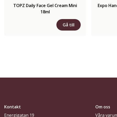
TOPZ Daily Face Gel Cream Mini
Expo Hand
18ml
Gå till
Kontakt
Om oss
Energigatan 19
Våra varu