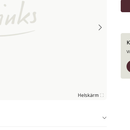
K
V
Helskärm