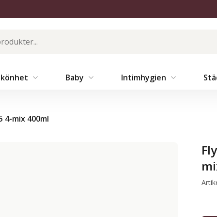
Skönhet
Baby
Intimhygien
St
5 4-mix 400ml
Fl
mi
Arti