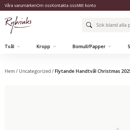
Våra varumärken
Om oss
Kontakta oss
Mitt konto
Tvål
Kropp
Bomull/Papper
Hem
/
Uncategorized
/
Flytande Handtvål Christmas 202