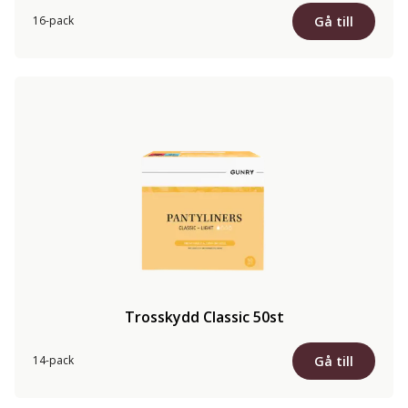
Gå till
16-pack
Trosskydd Classic 50st
Gå till
14-pack