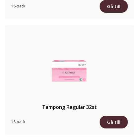
Gå till
16-pack
Tampong Regular 32st
Gå till
18-pack